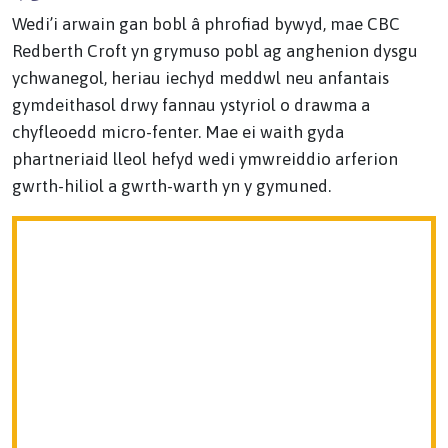
Wedi’i arwain gan bobl â phrofiad bywyd, mae CBC
Redberth Croft yn grymuso pobl ag anghenion dysgu
ychwanegol, heriau iechyd meddwl neu anfantais
gymdeithasol drwy fannau ystyriol o drawma a
chyfleoedd micro-fenter. Mae ei waith gyda
phartneriaid lleol hefyd wedi ymwreiddio arferion
gwrth-hiliol a gwrth-warth yn y gymuned.