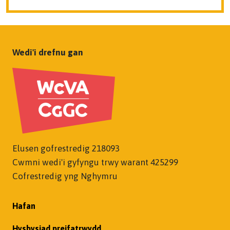
Wedi'i drefnu gan
Elusen gofrestredig 218093
Cwmni wedi'i gyfyngu trwy warant 425299
Cofrestredig yng Nghymru
Hafan
Hysbysiad preifatrwydd