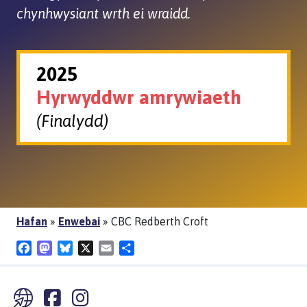
chynhwysiant wrth ei wraidd.
2025
Hyrwyddwr amrywiaeth
(Finalydd)
Hafan
»
Enwebai
»
CBC Redberth Croft
Facebook
Mastodon
Bluesky
X
Email
Share