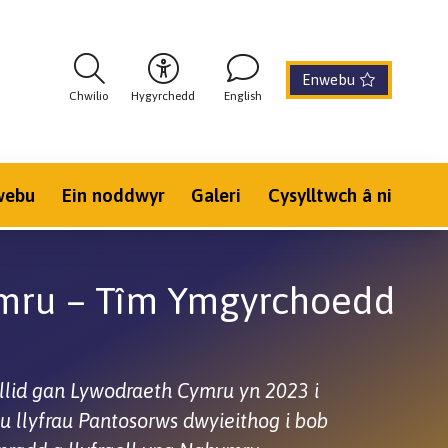
Enwebu
Chwilio
Hygyrchedd
English
webu
Ein noddwyr
Galeri
Cysylltwch â ni
mru – Tîm Ymgyrchoedd
llid gan Lywodraeth Cymru yn 2023 i
hu llyfrau Pantosorws dwyieithog i bob