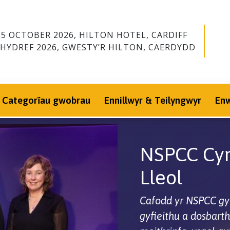
15 OCTOBER 2026, HILTON HOTEL, CARDIFF
 HYDREF 2026, GWESTY’R HILTON, CAERDYDD
Categorïau gwobrau
Ennillwyr & Teilyngwyr
En
NSPCC Cy
Lleol
Cafodd yr NSPCC gy
gyfieithu a dosbart