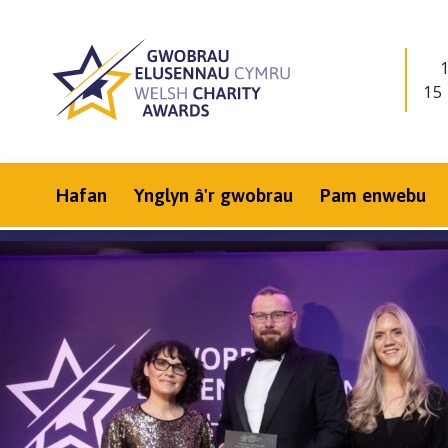
15
Hafan
Ynglyn â'r gwobrau
Pam enwebu