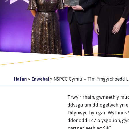
Hafan
»
Enwebai
»
NSPCC Cymru – Tîm Ymgyrchoedd L
Trwy’r rhain, gwnaeth y mud
ddysgu am ddiogelwch yn eu
Dilynwyd hyn gan Wythnos 
ddenodd 147 o ysgolion, g
partneriaeth ag S4C.