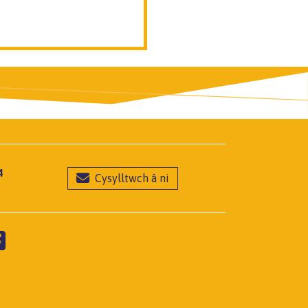
4
Cysylltwch â ni