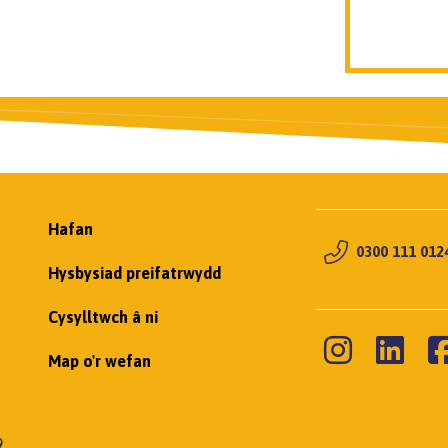
Hafan
0300 111 012
Hysbysiad preifatrwydd
Cysylltwch â ni
Map o'r wefan
9