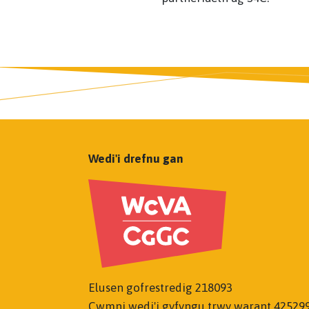
Wedi'i drefnu gan
Elusen gofrestredig 218093
Cwmni wedi'i gyfyngu trwy warant 42529