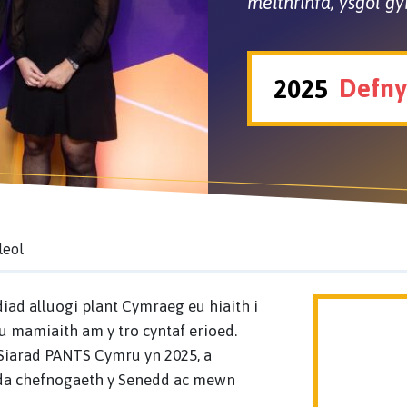
meithrinfa, ysgol gy
Defny
2025
leol
iad alluogi plant Cymraeg eu hiaith i
 mamiaith am y tro cyntaf erioed.
Siarad PANTS Cymru yn 2025, a
yda chefnogaeth y Senedd ac mewn