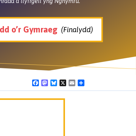
nradd a llyfrgell yng Nghymru.
dd o’r Gymraeg
(Finalydd)
Facebook
Mastodon
Bluesky
X
Email
Share