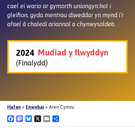
cael ei wario ar gymorth uniongyrchol i
gleifion, gyda mentrau diweddar yn mynd i’r
afael â chaledi ariannol a chynwysoldeb.
Mudiad y flwyddyn
2024
(Finalydd)
Hafan
»
Enwebai
»
Aren Cymru
Facebook
Mastodon
Bluesky
X
Email
Share