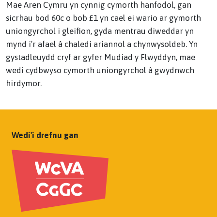
Mae Aren Cymru yn cynnig cymorth hanfodol, gan
sicrhau bod 60c o bob £1 yn cael ei wario ar gymorth
uniongyrchol i gleifion, gyda mentrau diweddar yn
mynd i’r afael â chaledi ariannol a chynwysoldeb. Yn
gystadleuydd cryf ar gyfer Mudiad y Flwyddyn, mae
wedi cydbwyso cymorth uniongyrchol â gwydnwch
hirdymor.
Wedi'i drefnu gan