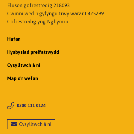
Elusen gofrestredig 218093
Cwmni wedi'i gyfyngu trwy warant 425299
Cofrestredig yng Nghymru
Hafan
Hysbysiad preifatrwydd
Cysylltwch â ni
Map o'r wefan
0300 111 0124
Cysylltwch â ni