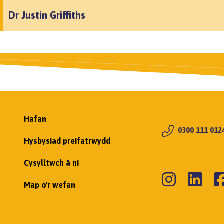
Dr Justin Griffiths
Hafan
0300 111 012
Hysbysiad preifatrwydd
Cysylltwch â ni
Map o'r wefan