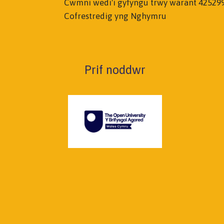
Cwmni wedi'i gyfyngu trwy warant 42529
Cofrestredig yng Nghymru
Prif noddwr