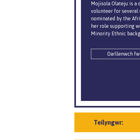
Mojisola Olateju is a
volunteer for several
nominated by the Afr
her role supporting w
Minority Ethnic back
Darllenwch fw
Teilyngwr: