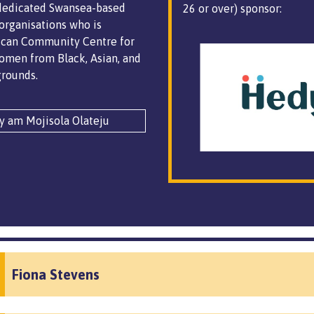
 dedicated Swansea-based
26 or over) sponsor:
 organisations who is
ican Community Centre for
omen from Black, Asian, and
grounds.
y am Mojisola Olateju
Fiona Stevens