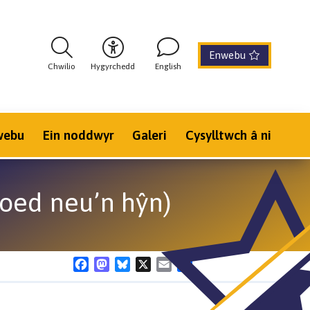
Enwebu
Chwilio
Hygyrchedd
English
webu
Ein noddwyr
Galeri
Cysylltwch â ni
 oed neu’n hŷn)
Facebook
Mastodon
Bluesky
X
Email
Share