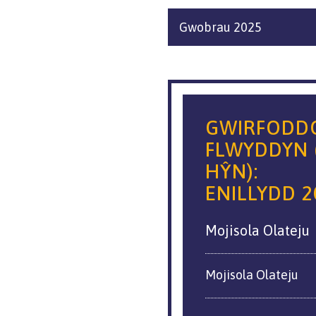
Gwobrau 2025
GWIRFODD
FLWYDDYN 
HŶN):
ENILLYDD 2
Mojisola Olateju
Mojisola Olateju