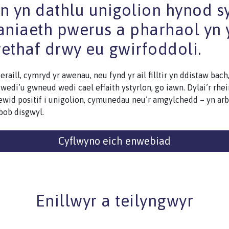
n yn dathlu unigolion hynod s
iaeth pwerus a pharhaol yn y
ethaf drwy eu gwirfoddoli.
raill, cymryd yr awenau, neu fynd yr ail filltir yn ddistaw bac
edi’u gwneud wedi cael effaith ystyrlon, go iawn. Dylai’r rhe
wid positif i unigolion, cymunedau neu’r amgylchedd – yn a
 bob disgwyl.
Cyflwyno eich enwebiad
Enillwyr a teilyngwyr