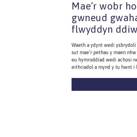
Mae’r wobr ho
gwneud gwahan
flwyddyn ddiw
Waeth a ydynt wedi ysbrydoli e
sut mae’r pethau y maen nhw w
eu hymroddiad wedi achosi ne
eithriadol a mynd y tu hwnt i