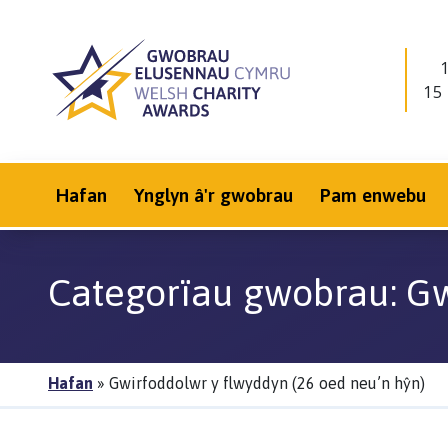
15
Hafan
Ynglyn â'r gwobrau
Pam enwebu
Categorïau gwobrau
: G
Hafan
»
Gwirfoddolwr y flwyddyn (26 oed neu’n hŷn)