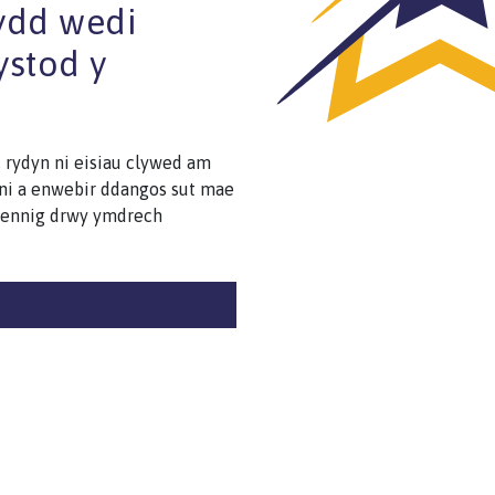
ydd wedi
stod y
h, rydyn ni eisiau clywed am
ini a enwebir ddangos sut mae
rbennig drwy ymdrech