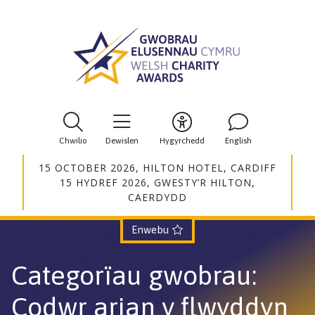
Chwilio
Dewislen
Hygyrchedd
English
15 OCTOBER 2026, HILTON HOTEL, CARDIFF
15 HYDREF 2026, GWESTY’R HILTON,
CAERDYDD
Enwebu
Categorïau gwobrau
:
Codwr arian y flwyddyn