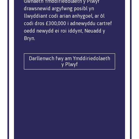
Gwnaeth Ymddiriedolaeth y Plwyf
drawsnewid argyfwng posibl yn
llwyddiant codi arian anhygoel, ar ôl
codi dros £300,000 i adnewyddu cartref
oedd newydd ei roi iddynt, Neuadd y
Bryn.
Darllenwch fwy am Ymddiriedolaeth
y Plwyf