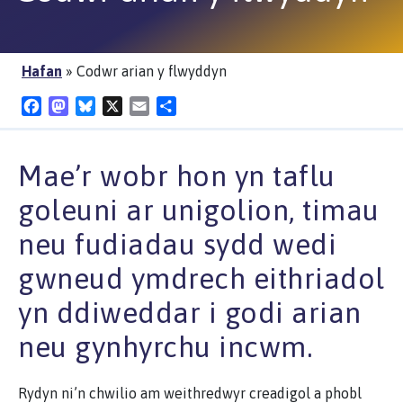
Hafan
»
Codwr arian y flwyddyn
Facebook
Mastodon
Bluesky
X
Email
Share
Mae’r wobr hon yn taflu
goleuni ar unigolion, timau
neu fudiadau sydd wedi
gwneud ymdrech eithriadol
yn ddiweddar i godi arian
neu gynhyrchu incwm.
Rydyn ni’n chwilio am weithredwyr creadigol a phobl