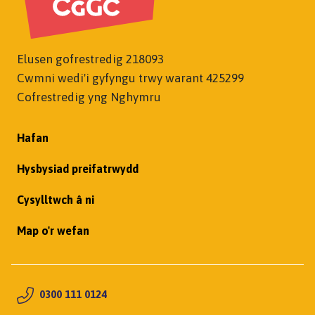
Elusen gofrestredig 218093
Cwmni wedi'i gyfyngu trwy warant 425299
Cofrestredig yng Nghymru
Hafan
Hysbysiad preifatrwydd
Cysylltwch â ni
Map o'r wefan
0300 111 0124