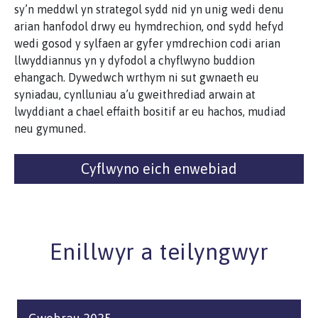
sy’n meddwl yn strategol sydd nid yn unig wedi denu
arian hanfodol drwy eu hymdrechion, ond sydd hefyd
wedi gosod y sylfaen ar gyfer ymdrechion codi arian
llwyddiannus yn y dyfodol a chyflwyno buddion
ehangach. Dywedwch wrthym ni sut gwnaeth eu
syniadau, cynlluniau a’u gweithrediad arwain at
lwyddiant a chael effaith bositif ar eu hachos, mudiad
neu gymuned.
Cyflwyno eich enwebiad
Enillwyr a teilyngwyr